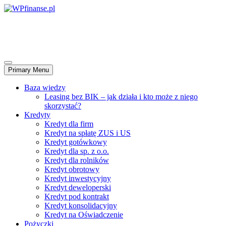
Skip
to
WPfinanse.pl
content
Wspieramy rozwój biznesu – kredyty, leasingi, faktoring..
Primary Menu
Baza wiedzy
Leasing bez BIK – jak działa i kto może z niego
skorzystać?
Kredyty
Kredyt dla firm
Kredyt na spłatę ZUS i US
Kredyt gotówkowy
Kredyt dla sp. z o.o.
Kredyt dla rolników
Kredyt obrotowy
Kredyt inwestycyjny
Kredyt deweloperski
Kredyt pod kontrakt
Kredyt konsolidacyjny
Kredyt na Oświadczenie
Pożyczki