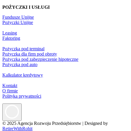
POŻYCZKI I USŁUGI
Fundusze Unijne
Pożyczki Unijne
Leasing
Faktoring
Pożyczka pod terminal
Pożyczka dla firm pod obroty
Pożyczka pod zabezpieczenie hipoteczne
Pożyczka pod auto
Kalkulator kredytowy
Kontakt
O firmie
Polityka prywatności
© 2025 Agencja Rozwoju Przedsiębiorstw
|
Designed by
RetireWithRohit