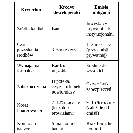
Kredyt
Emisja
Kryterium
deweloperski
obligacji
Inwestorzy
Źródło kapitału
Bank
prywatni lub
instytucjonalni
Czas
1–3 miesiące
pozyskania
3–6 miesięcy
(przy emisji
środków
prywatnej)
Wymagania
Bardzo
Średnie do
formalne
wysokie
wysokich
Hipoteka,
Często brak
Zabezpieczenia
cesje, rachunek
zabezpieczeń
powierniczy
7–12% rocznie
9–16% rocznie
Koszt
(łącznie z
(zależnie od
finansowania
prowizjami)
emisji)
Kontrola i
Silna kontrola
Brak formalnej
nadzór
banku
kontroli