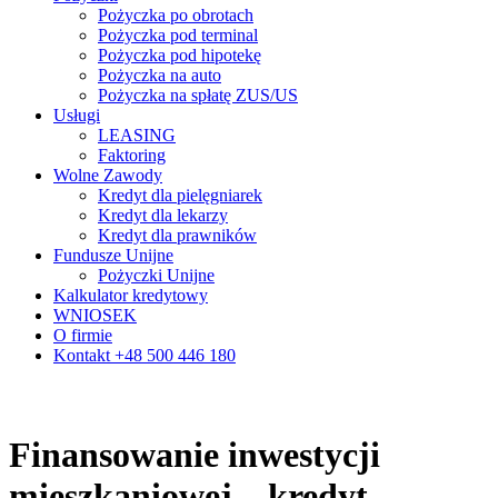
Pożyczka po obrotach
Pożyczka pod terminal
Pożyczka pod hipotekę
Pożyczka na auto
Pożyczka na spłatę ZUS/US
Usługi
LEASING
Faktoring
Wolne Zawody
Kredyt dla pielęgniarek
Kredyt dla lekarzy
Kredyt dla prawników
Fundusze Unijne
Pożyczki Unijne
Kalkulator kredytowy
WNIOSEK
O firmie
Kontakt +48 500 446 180
Finansowanie inwestycji
mieszkaniowej – kredyt