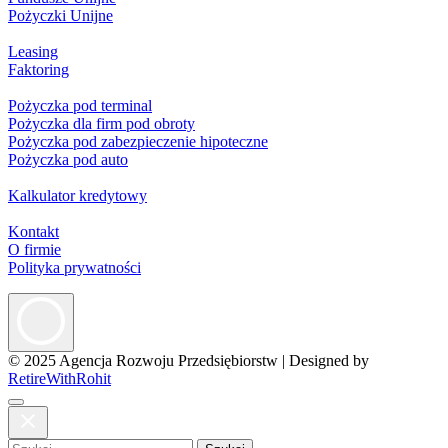
Pożyczki Unijne
Leasing
Faktoring
Pożyczka pod terminal
Pożyczka dla firm pod obroty
Pożyczka pod zabezpieczenie hipoteczne
Pożyczka pod auto
Kalkulator kredytowy
Kontakt
O firmie
Polityka prywatności
© 2025 Agencja Rozwoju Przedsiębiorstw
|
Designed by
RetireWithRohit
Szukaj: