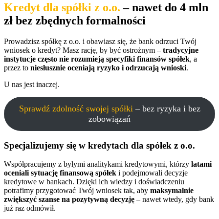
Kredyt dla spółki z o.o.
– nawet do 4 mln
zł bez zbędnych formalności
Prowadzisz spółkę z o.o. i obawiasz się, że bank odrzuci Twój
wniosek o kredyt? Masz rację, by być ostrożnym –
tradycyjne
instytucje często nie rozumieją specyfiki finansów spółek
, a
przez to
niesłusznie oceniają ryzyko i odrzucają wnioski
.
U nas jest inaczej.
Sprawdź zdolność swojej spółki
– bez ryzyka i bez
zobowiązań
Specjalizujemy się w kredytach dla spółek z o.o.
Współpracujemy z byłymi analitykami kredytowymi, którzy
latami
oceniali sytuację finansową spółek
i podejmowali decyzje
kredytowe w bankach. Dzięki ich wiedzy i doświadczeniu
potrafimy przygotować Twój wniosek tak, aby
maksymalnie
zwiększyć szanse na pozytywną decyzję
– nawet wtedy, gdy bank
już raz odmówił.