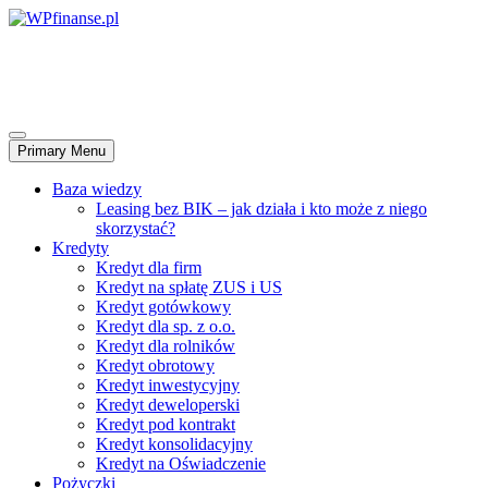
Skip
to
WPfinanse.pl
content
Wspieramy rozwój biznesu – kredyty, leasingi, faktoring..
Primary Menu
Baza wiedzy
Leasing bez BIK – jak działa i kto może z niego
skorzystać?
Kredyty
Kredyt dla firm
Kredyt na spłatę ZUS i US
Kredyt gotówkowy
Kredyt dla sp. z o.o.
Kredyt dla rolników
Kredyt obrotowy
Kredyt inwestycyjny
Kredyt deweloperski
Kredyt pod kontrakt
Kredyt konsolidacyjny
Kredyt na Oświadczenie
Pożyczki