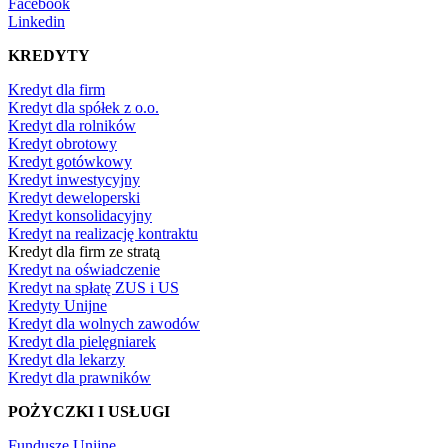
Facebook
Linkedin
KREDYTY
Kredyt dla firm
Kredyt dla spółek z o.o.
Kredyt dla rolników
Kredyt obrotowy
Kredyt gotówkowy
Kredyt inwestycyjny
Kredyt deweloperski
Kredyt konsolidacyjny
Kredyt na realizację kontraktu
Kredyt dla firm ze stratą
Kredyt na oświadczenie
Kredyt na spłatę ZUS i US
Kredyty Unijne
Kredyt dla wolnych zawodów
Kredyt dla pielęgniarek
Kredyt dla lekarzy
Kredyt dla prawników
POŻYCZKI I USŁUGI
Fundusze Unijne