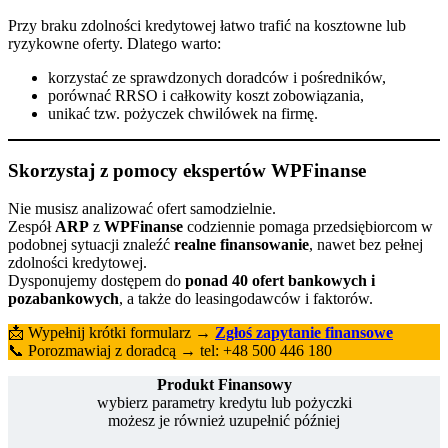
Przy braku zdolności kredytowej łatwo trafić na kosztowne lub
ryzykowne oferty. Dlatego warto:
korzystać ze sprawdzonych doradców i pośredników,
porównać RRSO i całkowity koszt zobowiązania,
unikać tzw. pożyczek chwilówek na firmę.
Skorzystaj z pomocy ekspertów WPFinanse
Nie musisz analizować ofert samodzielnie.
Zespół
ARP
z
WPFinanse
codziennie pomaga przedsiębiorcom w
podobnej sytuacji znaleźć
realne finansowanie
, nawet bez pełnej
zdolności kredytowej.
Dysponujemy dostępem do
ponad 40 ofert bankowych i
pozabankowych
, a także do leasingodawców i faktorów.
📩 Wypełnij krótki formularz →
Zgłoś zapytanie finansowe
📞 Porozmawiaj z doradcą → tel: +48 500 446 180
Produkt Finansowy
wybierz parametry kredytu lub pożyczki
możesz je również uzupełnić później