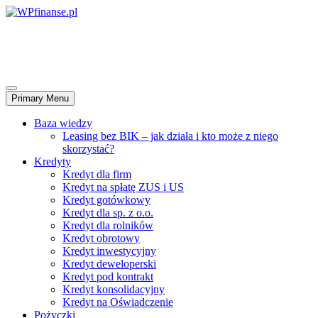
Skip
to
WPfinanse.pl
content
Wspieramy rozwój biznesu – kredyty, leasingi, faktoring..
Primary Menu
Baza wiedzy
Leasing bez BIK – jak działa i kto może z niego
skorzystać?
Kredyty
Kredyt dla firm
Kredyt na spłatę ZUS i US
Kredyt gotówkowy
Kredyt dla sp. z o.o.
Kredyt dla rolników
Kredyt obrotowy
Kredyt inwestycyjny
Kredyt deweloperski
Kredyt pod kontrakt
Kredyt konsolidacyjny
Kredyt na Oświadczenie
Pożyczki