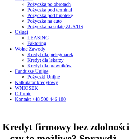
Pożyczka po obrotach
Pożyczka pod terminal
Pożyczka pod hipotekę
Pożyczka na auto
Pożyczka na spłatę ZUS/US
Usługi
LEASING
Faktoring
Wolne Zawody
Kredyt dla pielęgniarek
Kredyt dla lekarzy
Kredyt dla prawników
Fundusze Unijne
Pożyczki Unijne
Kalkulator kredytowy
WNIOSEK
O firmie
Kontakt +48 500 446 180
Kredyt firmowy bez zdolności
– czy to możliwe? Sprawdź